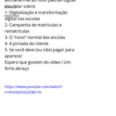
alinharem-se ao novo padrão digital.
Vou falar sobre:
vendas
1- Digitalização e transformação 
negócios
digital nas escolas
2- Campanha de matrículas e 
rematrículas
3- O "novo" normal das escolas
4- A jornada do cliente
5- Se você deve (ou não) pagar para 
aparecer 
Espero que gostem do vídeo ! Um 
forte abraço
https://www.youtube.com/watch?
v=Khe5eDsQ3ZI&t=5s