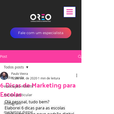
Fale com um especialista
Post
Todos posts
Paulo Vieira
Todos posts
12 de set. de 2020
1 min de leitura
6 Dicas de Marketing para
educação infantil
Escolas
escola particular
Olá pessoal, tudo bem?
instagram
Elaborei 6 dicas para as escolas 
marketing digital