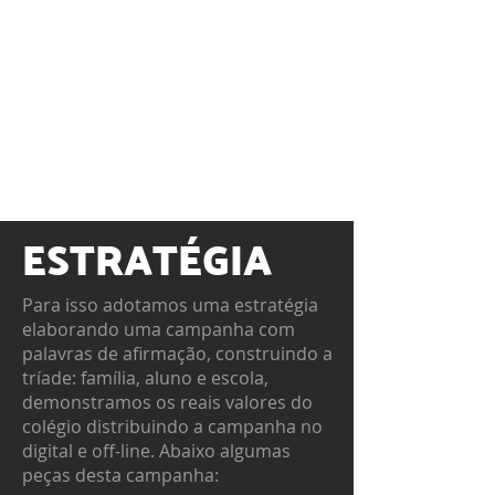
ESTRATÉGIA
Para isso adotamos uma estratégia
elaborando uma campanha com
palavras de afirmação, construindo a
tríade: família, aluno e escola,
demonstramos os reais valores do
colégio distribuindo a campanha no
digital e off-line. Abaixo algumas
peças desta campanha: