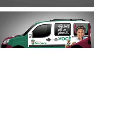
Folheteria, bannerização no pátio, sinalização
de salas, Mídia em shopping local e ações
pontuais digitais.
AÇÕES
Folheteria, bannerização no pátio,