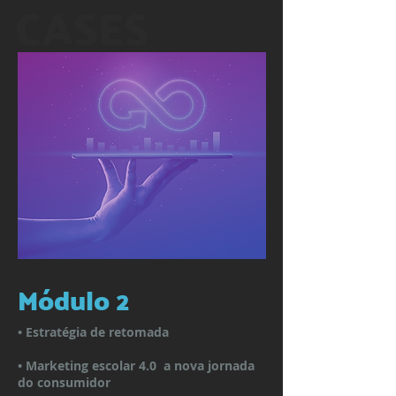
CASES
Módulo 2
• Estratégia de retomada
• Marketing escolar 4.0 a nova jornada
do consumidor