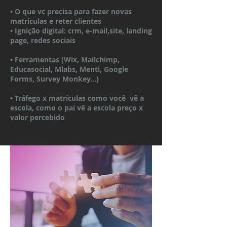
• O que vc precisa para fazer novas
matrículas e reter clientes
• Ignição digital: crm, e-mail,site, landing
page, redes sociais
• Ferramentas (Wix, Mailchimp,
Educasocial, Mlabs, Menti, Google
Forms, Survey Monkey...)
• Tráfego x matrículas como você vê a
escola, como o pai vê a escola preço x
valor percebido