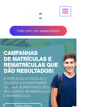
Fale com um especialista
CAMPANHAS
DE MATRÍCULAS E
REMATRÍCULAS QUE
DÃO RESULTADOS!
A OREO AUXILIA ESCOLAS E
COLÉGIOS A ENCONTRAREM
SEU DNA, AUMENTANDO SEUS
RESULTADOS EM MATRÍCULAS
E REMATRÍCULAS
Saiba Mais